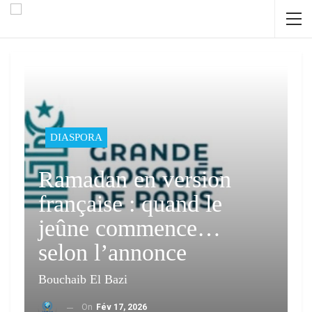
DIASPORA
Ramadan en version
française : quand le
jeûne commence…
selon l’annonce
Bouchaib El Bazi
On
Fév 17, 2026