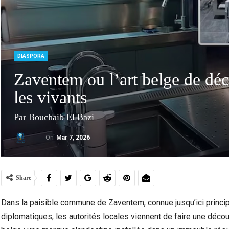
DIASPORA
Zaventem ou l’art belge de dé
les vivants
Par Bouchaib El Bazi
On
Mar 7, 2026
Violence Urbaine À Bruxelles : Quand Un Geste
Ceuta :
Anodin Révèle Les Fractures…
Share
Dans la paisible commune de Zaventem, connue jusqu’ici princi
diplomatiques, les autorités locales viennent de faire une déco