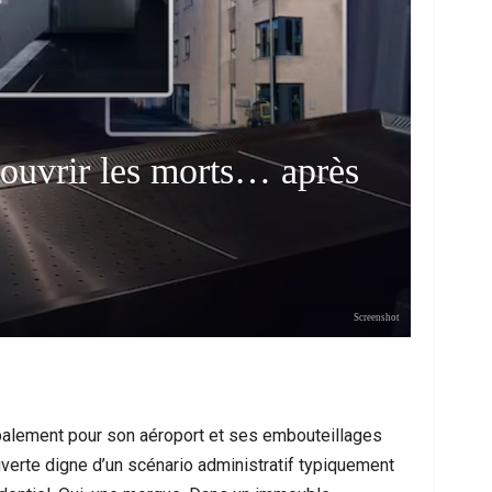
couvrir les morts… après
 Les Messages Qui Poussent Au Départ, Le
À Bruxelles, U
Screenshot
Miroir D’un Malaise Social Plus…
Derrière L’
palement pour son aéroport et ses embouteillages
uverte digne d’un scénario administratif typiquement