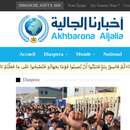
DIMANCHE, AOÛT 9, 2026
Notre Équipe
Qui Sommes-Nous ?
Con
Accueil
Diaspora
Monde
National
Diaspora