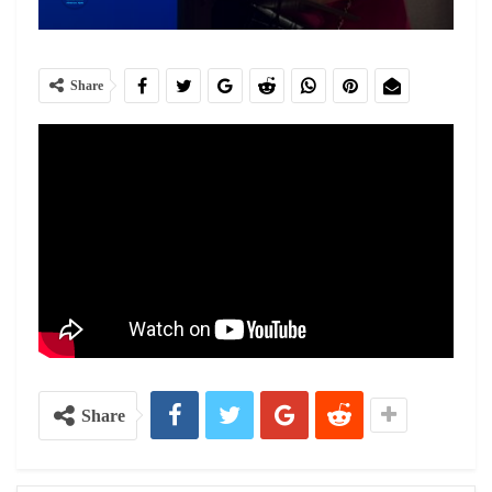
Share
Share