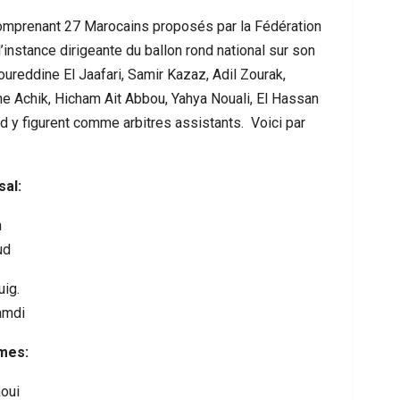
 comprenant 27 Marocains proposés par la Fédération
’instance dirigeante du ballon rond national sur son
oureddine El Jaafari, Samir Kazaz, Adil Zourak,
e Achik, Hicham Ait Abbou, Yahya Nouali, El Hassan
y figurent comme arbitres assistants. Voici par
sal:
h
ud
ce Urbaine À Bruxelles : Quand Un Geste
Ceuta : Les Mess
Anodin Révèle Les Fractures…
Miroir D’
ig.
amdi
mes:
aoui