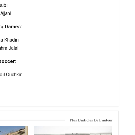
oubi
Ajjani
ts/ Dames:
a Khadiri
hra Jalal
soccer:
il Ouchkir
Plus D'articles De L'auteur