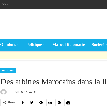
ez-Nous
Opinions
Politique
Maroc Diplomatie
Société
قال تعالى: « يَا أَيُّهَا الَّذِينَ آمَنُوا إِنْ جَاءَكُمْ فَاسِقٌ بِنَبَإٍ فَتَبَيَّنُوا أَنْ تُصِيبُوا قَوْمًا بِجَهَالَةٍ فَتُصْبِحُوا عَلَى مَا فَعَلْتُمْ نَادِمِينَ »
NATIONAL
Des arbitres Marocains dans la l
On
Jan 4, 2018
Share