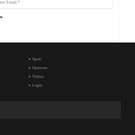
t.
Sport
Opinions
Vidéos
Login