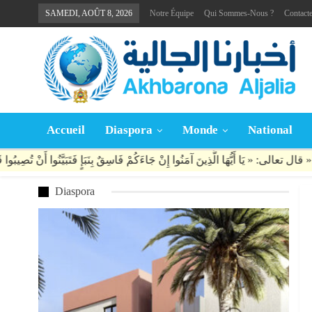
SAMEDI, AOÛT 8, 2026
Notre Équipe
Qui Sommes-Nous ?
Contact
Accueil
Diaspora
Monde
National
Diaspora