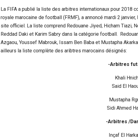
La FIFA a publié la liste des arbitres internationaux pour 2018
royale marocaine de football (FRMF), a annoncé mardi 2 janvier, l
site officiel. La liste comprend Redouane Jiyed, Hicham Tiazi, N
Reddad Daki et Karim Sabry dans la catégorie football. Redouan
Azgaou, Youssef Mabrouk, Issam Ben Baba et Mustapha Akarkad 
ailleurs la liste complète des aribtres marocains désignés:
-Arbitres fut
Khali Hnic
Said El Hao
Ceuta Face À La Crise Des Mineurs Migrants :
Violen
Entre Urgence Humanitaire, Tensions…
Mustapha Rgu
Sidi Ahmed H
-Arbitres /Da
Inçaf El Hark