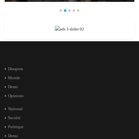
Diaspora
Monde
Demo
Opinions
National
Société
Politique
Demo