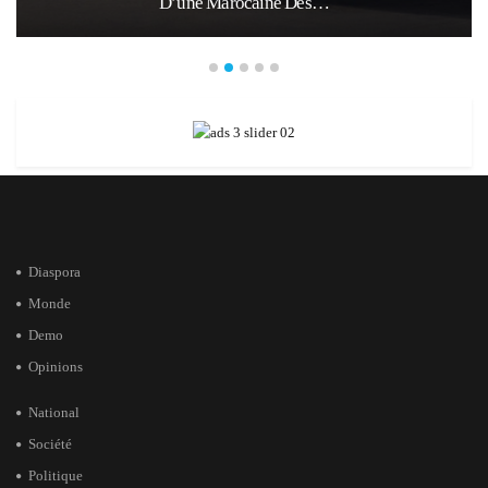
D’une Marocaine Des…
Diaspora
Monde
Demo
Opinions
National
Société
Politique