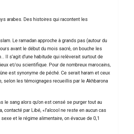
ays arabes. Des histoires qui racontent les
d’islam. Le ramadan approche à grands pas (autour du
 jours avant le début du mois sacré, on bouche les
 Il s’agit d’une habitude qui relèverait surtout de
ieux et/ou scientifique. Pour de nombreux marocains,
jeûne est synonyme de péché. Ce serait haram et ceux
ée, selon les témoignages recueillis par le Akhbarona
 Les Messages Qui Poussent Au Départ, Le
Ceuta Face À Un
Miroir D’un Malaise Social Plus…
Entre U
ns le sang alors qu’on est censé se purger tout au
 contacté par Libé, «l’alcool ne reste en aucun cas
 sexe et le régime alimentaire, on évacue de 0,1