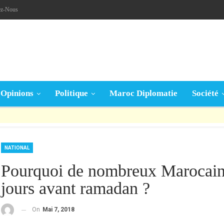
ez-Nous
Opinions
Politique
Maroc Diplomatie
Société
قال تعالى: « يَا أَيُّهَا الَّذِينَ آمَنُوا إِنْ جَاءَكُمْ فَاسِقٌ بِنَبَإٍ فَتَبَيَّنُوا أَنْ تُصِيبُوا قَوْمًا بِجَهَالَةٍ فَتُصْبِحُوا عَلَى مَا فَعَلْتُمْ نَادِمِينَ »
NATIONAL
Pourquoi de nombreux Marocains 
jours avant ramadan ?
On
Mai 7, 2018