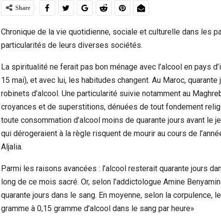
Share
Chronique de la vie quotidienne, sociale et culturelle dans les p
particularités de leurs diverses sociétés.
La spiritualité ne ferait pas bon ménage avec l’alcool en pays 
15 mai), et avec lui, les habitudes changent. Au Maroc, quarante
robinets d’alcool. Une particularité suivie notamment au Maghreb…
croyances et de superstitions, dénuées de tout fondement relig
toute consommation d’alcool moins de quarante jours avant le 
qui dérogeraient à la règle risquent de mourir au cours de l’ann
Violence Urbaine À Bruxelles : Quand Un Geste
Ceuta :
Aljalia.
Anodin Révèle Les Fractures…
Parmi les raisons avancées : l’alcool resterait quarante jours da
long de ce mois sacré. Or, selon l’addictologue Amine Benyamina,
quarante jours dans le sang. En moyenne, selon la corpulence, le
gramme à 0,15 gramme d’alcool dans le sang par heure»