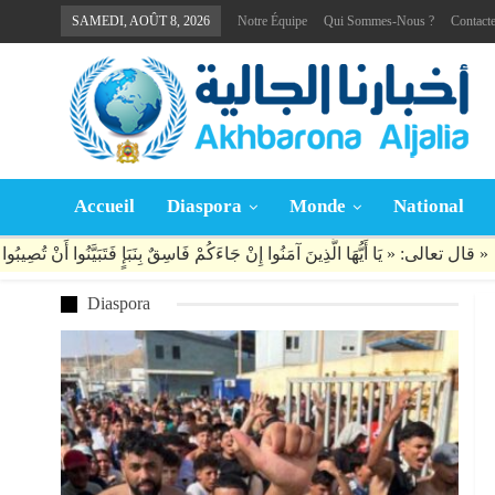
SAMEDI, AOÛT 8, 2026
Notre Équipe
Qui Sommes-Nous ?
Contact
Accueil
Diaspora
Monde
National
Diaspora