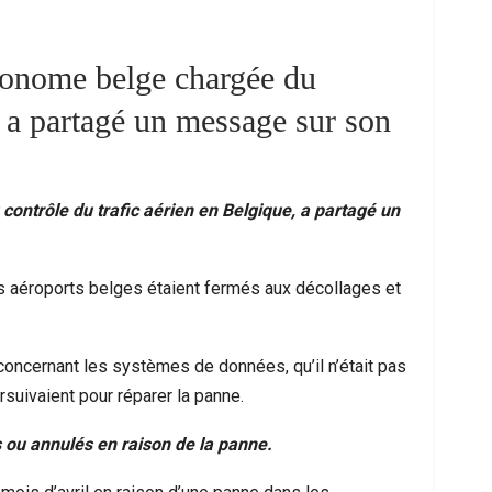
utonome belge chargée du
, a partagé un message sur son
ontrôle du trafic aérien en Belgique, a partagé un
les aéroports belges étaient fermés aux décollages et
ce Urbaine À Bruxelles : Quand Un Geste
Ceuta : Les Mess
Anodin Révèle Les Fractures…
Miroir D’
 concernant les systèmes de données, qu’il n’était pas
suivaient pour réparer la panne.
 ou annulés en raison de la panne.