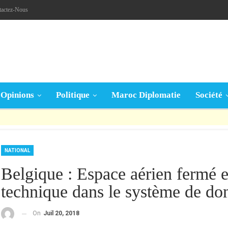
tactez-Nous
Opinions
Politique
Maroc Diplomatie
Société
قال تعالى: « يَا أَيُّهَا الَّذِينَ آمَنُوا إِنْ جَاءَكُمْ فَاسِقٌ بِنَبَإٍ فَتَبَيَّنُوا أَنْ تُصِيبُوا قَوْمًا بِجَهَالَةٍ فَتُصْبِحُوا عَلَى مَا فَعَلْتُمْ نَادِمِينَ »
NATIONAL
Belgique : Espace aérien fermé 
technique dans le système de do
On
Juil 20, 2018