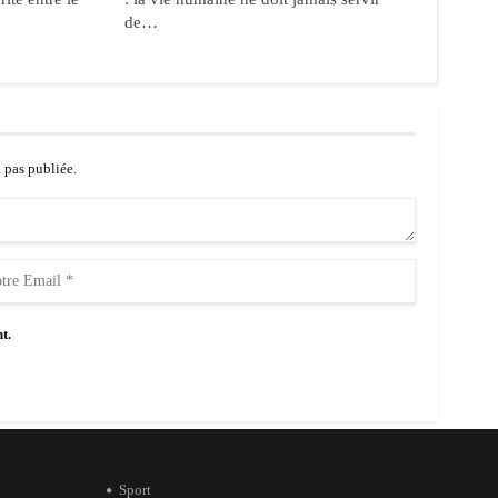
de…
a pas publiée.
t.
Sport