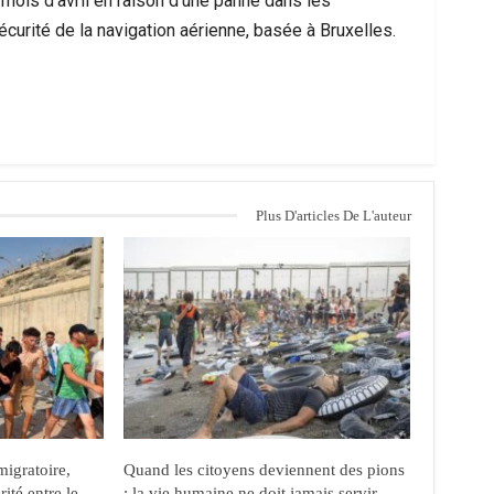
mois d’avril en raison d’une panne dans les
ité de la navigation aérienne, basée à Bruxelles.
Plus D'articles De L'auteur
migratoire,
Quand les citoyens deviennent des pions
ité entre le
: la vie humaine ne doit jamais servir