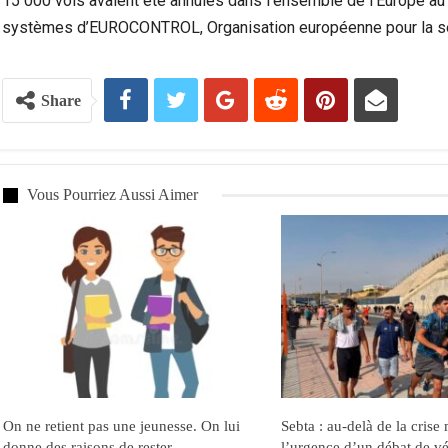
15 000 vols avaient été annulés dans l’ensemble de l’Europe au 
systèmes d’EUROCONTROL, Organisation européenne pour la sécur
Share
Vous Pourriez Aussi Aimer
On ne retient pas une jeunesse. On lui
Sebta : au-delà de la crise 
donne des raisons de rester.
l’urgence d’un débat de vér