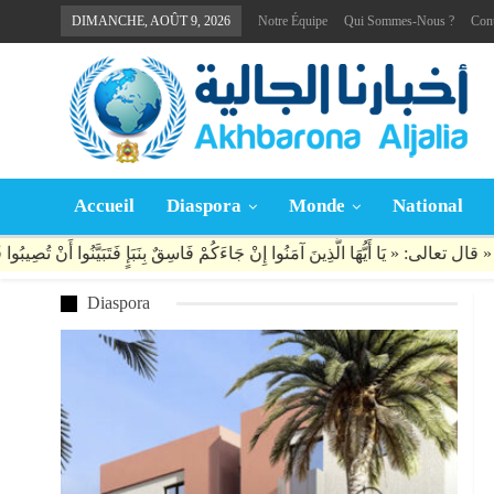
DIMANCHE, AOÛT 9, 2026
Notre Équipe
Qui Sommes-Nous ?
Con
Accueil
Diaspora
Monde
National
Diaspora