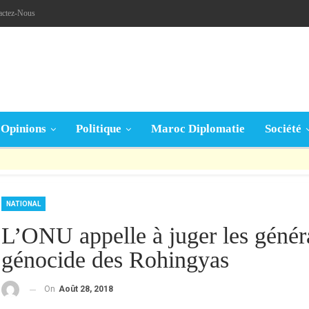
actez-Nous
Opinions
Politique
Maroc Diplomatie
Société
قال تعالى: « يَا أَيُّهَا الَّذِينَ آمَنُوا إِنْ جَاءَكُمْ فَاسِقٌ بِنَبَإٍ فَتَبَيَّنُوا أَنْ تُصِيبُوا قَوْمًا بِجَهَالَةٍ فَتُصْبِحُوا عَلَى مَا فَعَلْتُمْ نَادِمِينَ »
NATIONAL
L’ONU appelle à juger les géné
génocide des Rohingyas
On
Août 28, 2018