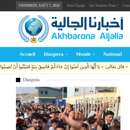
VENDREDI, AOÛT 7, 2026
Notre Équipe
Qui Sommes-Nous ?
Cont
Accueil
Diaspora
Monde
National
Diaspora