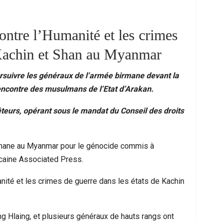
contre l’Humanité et les crimes
 Kachin et Shan au Myanmar
ursuivre les généraux de l’armée birmane devant la
’encontre des musulmans de l’Etat d’Arakan.
eurs, opérant sous le mandat du Conseil des droits
 Les Messages Qui Poussent Au Départ, Le
Ceuta Face À Un
birmane au Myanmar pour le génocide commis à
Miroir D’un Malaise Social Plus…
Entre U
caine Associated Press.
nité et les crimes de guerre dans les états de Kachin
g Hlaing, et plusieurs généraux de hauts rangs ont