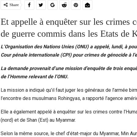
Share
Et appelle à enquêter sur les crimes 
de guerre commis dans les Etats de
L’Organisation des Nations Unies (ONU) a appelé, lundi, à po
Cour pénale internationale (CPI) pour crimes de génocide à l
La demande provenait d’une mission d’enquête de trois enquêt
de l’Homme relevant de l’ONU.
Violence Urbaine À Bruxelles : Quand Un Geste
Ceuta :
La mission a indiqué qu’il faut juger les généraux de l’armée 
Anodin Révèle Les Fractures…
l’encontre des musulmans Rohingyas, a rapporté l’agence améri
Elle a également appelé à enquêter sur les crimes contre l’Huma
(nord) et de Shan (Est) au Myanmar.
Selon la même source, le chef d’état-major du Myanmar, Min Aun