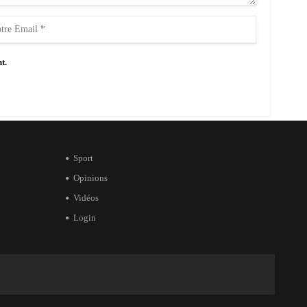
t.
Sport
Opinions
Vidéos
Login