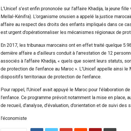
L’Unicef s’est enfin prononcée sur l’affaire Khadija, la jeune fill
Mellal-Kénifra). L’organisme onusien a appelé la justice marocai
affaire au respect des droits des enfants impliqués dans ce cas,
est urgent d’opérationnaliser les mécanismes régionaux de protect
En 2017, les tribunaux marocains ont en effet traité quelque 5.9
dernière affaire a d’ailleurs conduit à l’arrestation de 12 person
associés à l’affaire Khadija, « quels que soient leurs statuts, 
de protection de l’enfance au Maroc ». L’Unicef appelle ainsi le
dispositifs territoriaux de protection de l’enfance.
Marocains Du Monde : Le Maroc Investit-Il
Dra
Suffisamment Dans Les Enfants De Sa…
Ac
Pour rappel, l’Unicef avait appuyé le Maroc pour l’élaboration de
l’enfance. Ce programme prévoit notamment la mise en place, au 
de recueil, d’analyse, d’évaluation, d’orientation et de suivi des 
l’économiste