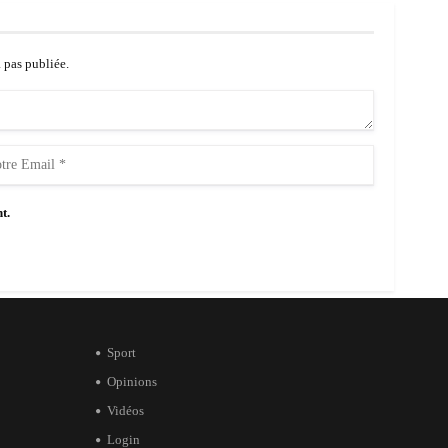
a pas publiée.
t.
Sport
Opinions
Vidéos
Login