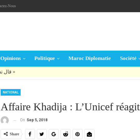
actez-Nous
Opinions
Politique
Maroc Diplomatie
Société
قال تعالى: « يَا أَيُّهَا الَّذِينَ آمَنُوا إِنْ جَاءَكُمْ فَاسِقٌ بِنَبَإٍ فَتَبَيَّنُوا أَنْ تُصِيبُوا قَوْمًا بِجَهَالَةٍ فَتُصْبِحُوا عَلَى مَا فَعَلْتُمْ نَادِمِينَ »
NATIONAL
Affaire Khadija : L’Unicef réagit
On
Sep 5, 2018
Share