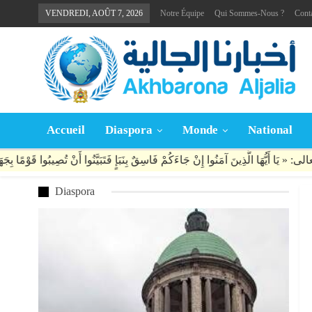
VENDREDI, AOÛT 7, 2026
Notre Équipe
Qui Sommes-Nous ?
Cont
Accueil
Diaspora
Monde
National
Diaspora