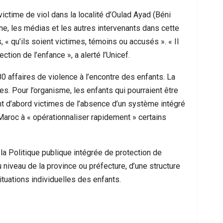
e victime de viol dans la localité d’Oulad Ayad (Béni
ne, les médias et les autres intervenants dans cette
 « qu’ils soient victimes, témoins ou accusés ». « Il
ion de l’enfance », a alerté l’Unicef.
80 affaires de violence à l’encontre des enfants. La
nes. Pour l’organisme, les enfants qui pourraient être
sont d’abord victimes de l’absence d’un système intégré
 Maroc à « opérationnaliser rapidement » certains
me À Nador : Les Circonstances D’un
Mort D’un Resso
cident De Quad Qui Bouleverse La…
Interpel
 la Politique publique intégrée de protection de
niveau de la province ou préfecture, d’une structure
situations individuelles des enfants.