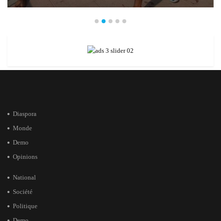
Diaspora
Monde
Demo
Opinions
National
Société
Politique
Demo