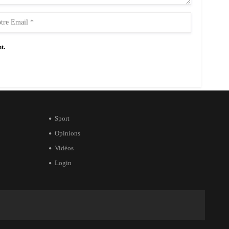
t.
Sport
Opinions
Vidéos
Login