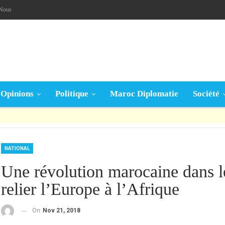
-Nous
Opinions
Politique
Maroc Diplomatie
Société
قال تعالى: « يَا أَيُّهَا الَّذِينَ آمَنُوا إِنْ جَاءَكُمْ فَاسِقٌ بِنَبَإٍ فَتَبَيَّنُوا أَنْ تُصِيبُوا قَوْمًا بِجَهَالَةٍ فَتُصْبِحُوا عَلَى مَا فَعَلْتُمْ نَادِمِينَ »
NATIONAL
Une révolution marocaine dans le
relier l’Europe à l’Afrique
On
Nov 21, 2018