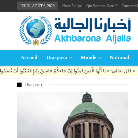
JEUDI, AOÛT 6, 2026
Notre Équipe
Qui Sommes-Nous ?
Contactez
Accueil
Diaspora
Monde
National
Diaspora