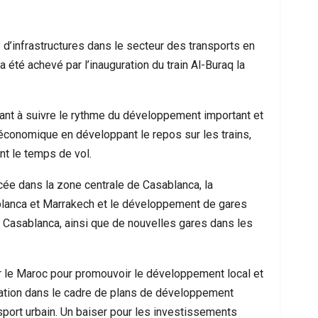
d’infrastructures dans le secteur des transports en
 été achevé par l’inauguration du train Al-Buraq la
isant à suivre le rythme du développement important et
é économique en développant le repos sur les trains,
nt le temps de vol.
cée dans la zone centrale de Casablanca, la
me À Nador : Les Circonstances D’un
Mort D’un Resso
blanca et Marrakech et le développement de gares
cident De Quad Qui Bouleverse La…
Interpel
t Casablanca, ainsi que de nouvelles gares dans les
 le Maroc pour promouvoir le développement local et
ulation dans le cadre de plans de développement
nsport urbain. Un baiser pour les investissements