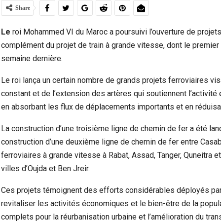
Share
Le
roi Mohammed VI du Maroc a poursuivi l’ouverture de projets 
complément du projet de train à grande vitesse, dont le premier a
semaine dernière.
Le roi lança un certain nombre de grands projets ferroviaires v
constant et de l’extension des artères qui soutiennent l’activit
en absorbant les flux de déplacements importants et en réduisa
La construction d’une troisième ligne de chemin de fer a été lan
Marocains Du Monde : Le Maroc Investit-Il
Dra
construction d’une deuxième ligne de chemin de fer entre Casa
Suffisamment Dans Les Enfants De Sa…
Ac
ferroviaires à grande vitesse à Rabat, Assad, Tanger, Quneitra e
villes d’Oujda et Ben Jreir.
Ces projets témoignent des efforts considérables déployés par
revitaliser les activités économiques et le bien-être de la pop
complets pour la réurbanisation urbaine et l’amélioration du tra