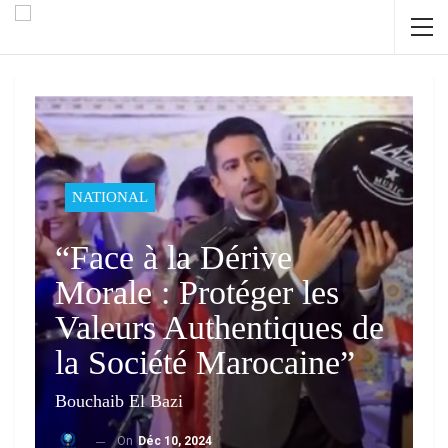
NATIONAL
“Face à la Dérive
Morale : Protéger les
Valeurs Authentiques de
la Société Marocaine”
Bouchaib El Bazi
On
Déc 10, 2024