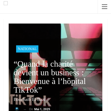
NATIONAL
“Quand la charité
devient un business :
Bienvenue à l’hôpital
TikTok”
Bouchaib El Bazi
On
Mai 1, 2025