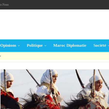
ez-Nous
Opinions
Politique
Maroc Diplomatie
Société
قال تعالى: « يَا أَيُّهَا الَّذِينَ آمَنُوا إِنْ جَاءَكُمْ فَاسِقٌ بِنَبَإٍ فَتَبَيَّنُوا أَنْ تُصِيبُوا قَوْمًا بِجَهَالَةٍ فَتُصْبِحُوا عَلَى مَا فَعَلْتُمْ نَادِمِينَ »