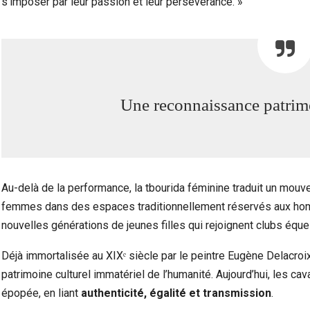
s’imposer par leur passion et leur persévérance. »
Une reconnaissance patrimo
Au-delà de la performance, la tbourida féminine traduit un mouvem
femmes dans des espaces traditionnellement réservés aux hom
nouvelles générations de jeunes filles qui rejoignent clubs éque
Déjà immortalisée au XIXᵉ siècle par le peintre Eugène Delacroix, 
patrimoine culturel immatériel de l’humanité. Aujourd’hui, les ca
épopée, en liant
authenticité, égalité et transmission
.