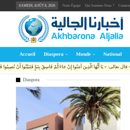
SAMEDI, AOÛT 8, 2026
Notre Équipe
Qui Sommes-Nous ?
Contact
Accueil
Diaspora
Monde
National
Diaspora