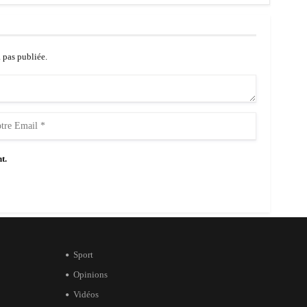
a pas publiée.
t.
Sport
Opinions
Vidéos