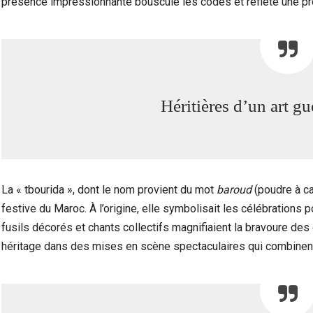
présence impressionnante bouscule les codes et reflète une prof
Héritières d’un art gu
La « tbourida », dont le nom provient du mot
baroud
(poudre à can
festive du Maroc. À l’origine, elle symbolisait les célébrations 
fusils décorés et chants collectifs magnifiaient la bravoure des 
héritage dans des mises en scène spectaculaires qui combinent 