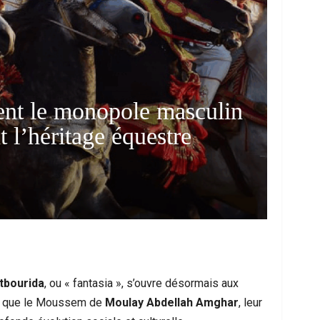
sent le monopole masculin
t l’héritage équestre
ce Urbaine À Bruxelles : Quand Un Geste
Ceuta : Les Mess
Anodin Révèle Les Fractures…
Miroir D’
tbourida
, ou « fantasia », s’ouvre désormais aux
ls que le Moussem de
Moulay Abdellah Amghar
, leur