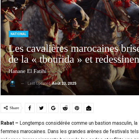
NATIONAL
Les cavalières marocaines bri
de la « tbourida » et redessinen
Hanane El Fatihi
Last Updated
Août 23, 2025
Ceuta Face À La Crise Des Mineurs Migrants :
Violen
Entre Urgence Humanitaire, Tensions…
Share
Rabat –
Longtemps considérée comme un bastion masculin, la
femmes marocaines. Dans les grandes arènes de festivals te