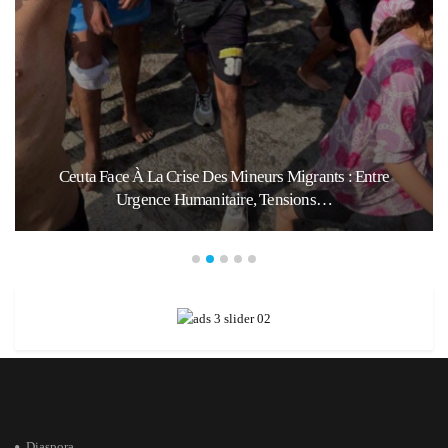
ts : Entre
Violence Urbaine À Bruxelles : Quand Un G
…
Révèle Les Fractures…
Diaspora