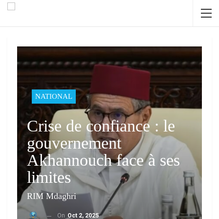
NATIONAL
Crise de confiance : le
gouvernement
Akhannouch face à ses
limites
RIM Mdaghri
On
Oct 2, 2025