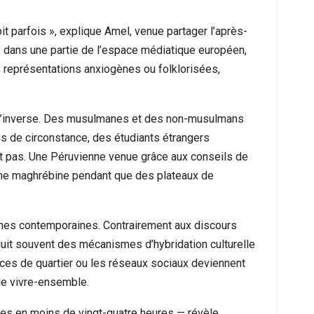
it parfois », explique Amel, venue partager l’après-
: dans une partie de l’espace médiatique européen,
représentations anxiogènes ou folklorisées,
de l’inverse. Des musulmanes et des non-musulmans
ns de circonstance, des étudiants étrangers
nt pas. Une Péruvienne venue grâce aux conseils de
gine maghrébine pendant que des plateaux de
nnes contemporaines. Contrairement aux discours
roduit souvent des mécanismes d’hybridation culturelle
ces de quartier ou les réseaux sociaux deviennent
le vivre-ensemble.
ues en moins de vingt-quatre heures — révèle