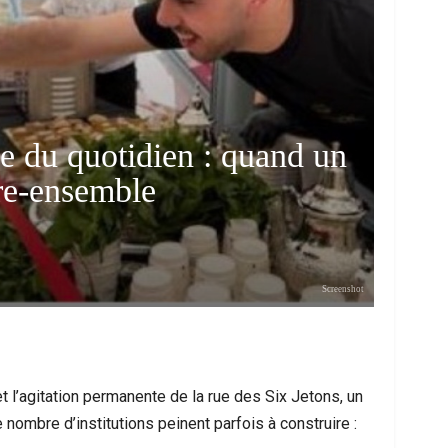
ie du quotidien : quand un
vre-ensemble
me À Nador : Les Circonstances D’un
Mort D’un Resso
Screenshot
cident De Quad Qui Bouleverse La…
Interpel
t l’agitation permanente de la rue des Six Jetons, un
 nombre d’institutions peinent parfois à construire :