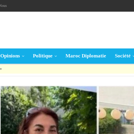
-Nous
Opinions
Politique
Maroc Diplomatie
Société
قال تعالى: « يَا أَيُّهَا الَّذِينَ آمَنُوا إِنْ جَاءَكُمْ فَاسِقٌ بِنَبَإٍ فَتَبَيَّنُوا أَنْ تُصِيبُوا قَوْمًا بِجَهَالَةٍ فَتُصْبِحُوا عَلَى مَا فَعَلْتُمْ نَادِمِينَ »