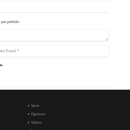
a pas publiée.
t.
Sport
Opinions
Vidéos