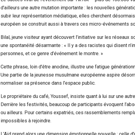
d’ailleurs une autre mutation importante : les nouvelles générat
subir leur représentation médiatique, elles cherchent désormai
européen se construit aussi à travers ces micro-événements so
Bilal, jeune visiteur ayant découvert l’initiative sur les réseau
une spontanéité désarmante : « Il y a des racistes qui disent n’
personnes, et ce genre d’événement le montre. »
Cette phrase, loin d’être anodine, illustre une fatigue génération
Une partie de la jeunesse musulmane européenne aspire désorma
normaliser sa présence dans l’espace public.
Le propriétaire du café, Youssef, insiste quant à lui sur une autr
Derrière les festivités, beaucoup de participants évoquent l’ab
ou ailleurs. Pour certains expatriés, ces rassemblements rempl
impossibles à rejoindre.
L’Aïd prend alors une dimension émotionnelle nouvelle : celle d