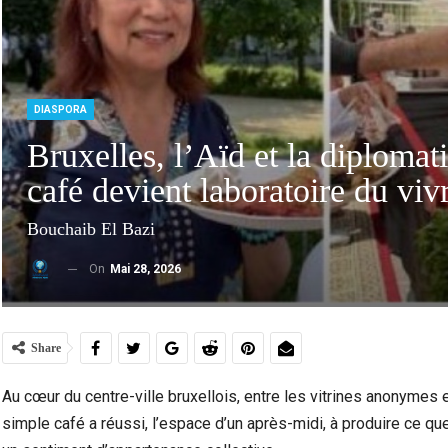
DIASPORA
Bruxelles, l’Aïd et la diplomat
café devient laboratoire du vi
Bouchaib El Bazi
On
Mai 28, 2026
Marocains Du Monde : Le Maroc Investit-Il
Dra
Suffisamment Dans Les Enfants De Sa…
Ac
Share
Au cœur du centre-ville bruxellois, entre les vitrines anonymes e
simple café a réussi, l’espace d’un après-midi, à produire ce que