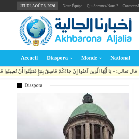
JEUDI, AOÛT 6, 2026
Notre Équipe
Qui Sommes-Nous ?
Contactez
Accueil
Diaspora
Monde
National
Diaspora