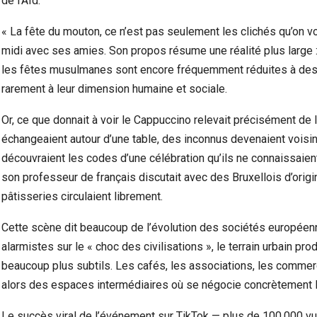
de l’Aïd.
« La fête du mouton, ce n’est pas seulement les clichés qu’on vo
midi avec ses amies. Son propos résume une réalité plus large 
les fêtes musulmanes sont encore fréquemment réduites à des 
rarement à leur dimension humaine et sociale.
Or, ce que donnait à voir le Cappuccino relevait précisément 
échangeaient autour d’une table, des inconnus devenaient voisi
découvraient les codes d’une célébration qu’ils ne connaissaie
son professeur de français discutait avec des Bruxellois d’ori
pâtisseries circulaient librement.
Cette scène dit beaucoup de l’évolution des sociétés europée
alarmistes sur le « choc des civilisations », le terrain urbain p
beaucoup plus subtils. Les cafés, les associations, les commer
alors des espaces intermédiaires où se négocie concrètement 
Le succès viral de l’événement sur TikTok — plus de 100.000 v