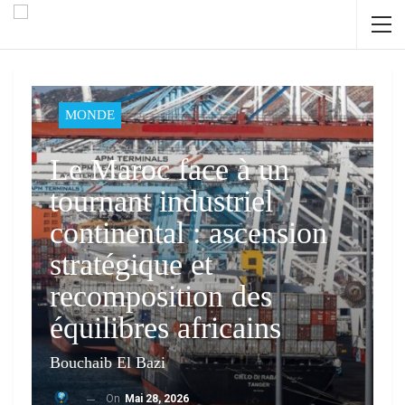
MONDE
Le Maroc face à un
tournant industriel
continental : ascension
stratégique et
recomposition des
équilibres africains
Bouchaib El Bazi
On
Mai 28, 2026