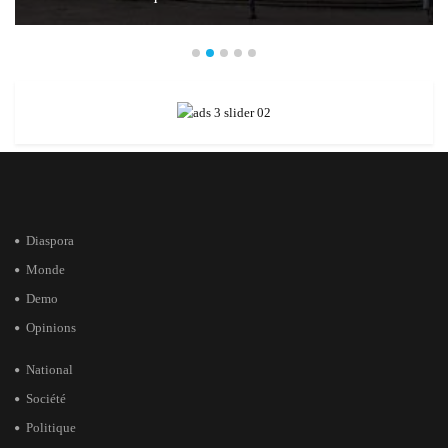
Diaspora
Monde
Demo
Opinions
National
Société
Politique