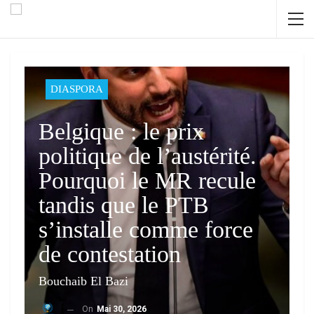
DIASPORA
Belgique : le prix
politique de l’austérité.
Pourquoi le MR recule
tandis que le PTB
s’installe comme force
de contestation
Bouchaib El Bazi
On
Mai 30, 2026