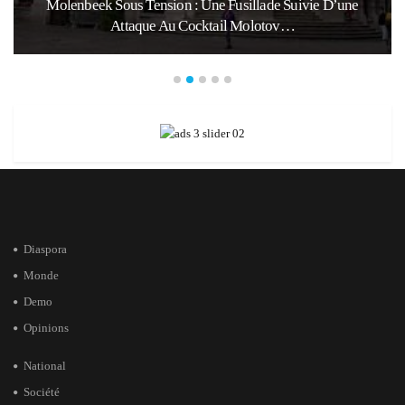
e
Marocains Du Monde : Le Maroc Investit-Il Suffisamme
Dans Les Enfants De Sa…
Diaspora
Monde
Demo
Opinions
National
Société