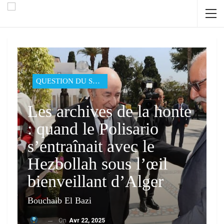
QUESTION DU SAHARA
Les archives de la honte
: quand le Polisario
s’entraînait avec le
Hezbollah sous l’œil
bienveillant d’Alger
Bouchaib El Bazi
On
Avr 22, 2025