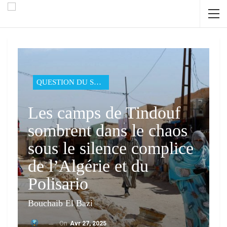
QUESTION DU SAHARA
Les camps de Tindouf
sombrent dans le chaos
sous le silence complice
de l’Algérie et du
Polisario
Bouchaib El Bazi
On
Avr 27, 2025