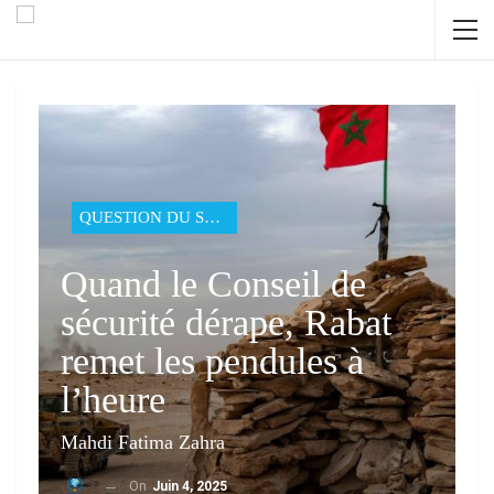
QUESTION DU SAHARA
Quand le Conseil de
sécurité dérape, Rabat
remet les pendules à
l’heure
Mahdi Fatima Zahra
On
Juin 4, 2025