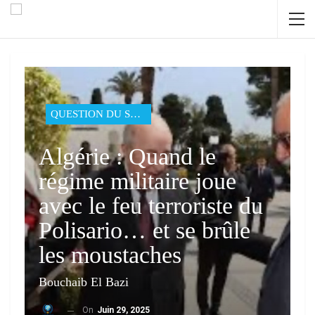
QUESTION DU SAHARA
Algérie : Quand le
régime militaire joue
avec le feu terroriste du
Polisario… et se brûle
les moustaches
Bouchaib El Bazi
On
Juin 29, 2025