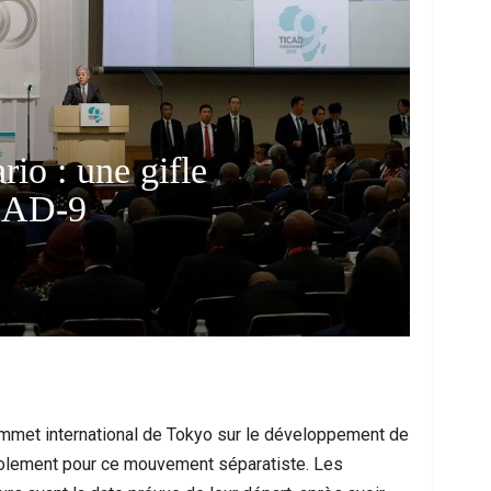
rio : une gifle
ICAD-9
ce Urbaine À Bruxelles : Quand Un Geste
Ceuta : Les Mess
Anodin Révèle Les Fractures…
Miroir D’
ommet international de Tokyo sur le développement de
isolement pour ce mouvement séparatiste. Les