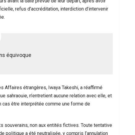
urs avant la date prévue de leur départ, après avoir
ielle, refus d’accréditation, interdiction d’intervenir
ée.
ans équivoque
des Affaires étrangères, Iwaya Takeshi, a réaffirmé
 sahraouie, n’entretient aucune relation avec elle, et
cun cas être interprétée comme une forme de
s souverains, non aux entités fictives. Toute tentative
 politique a été neutralisée, y compris l’annulation