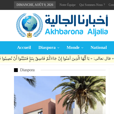
DIMANCHE, AOÛT 9, 2026
Notre Équipe
Qui Sommes-Nous ?
Con
Accueil
Diaspora
Monde
National
Diaspora