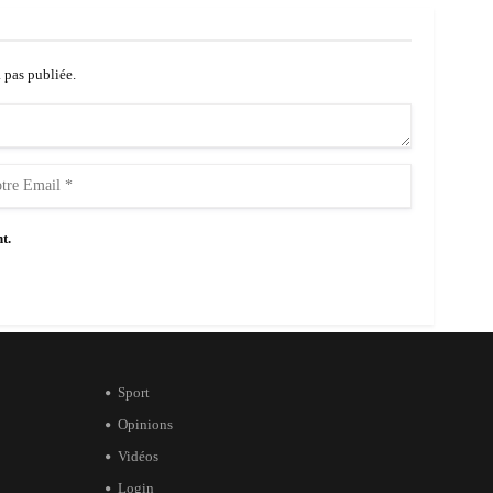
a pas publiée.
t.
Sport
Opinions
Vidéos
Login