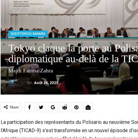
QUESTION DU SAHARA
Tokyo claque la porte au Polisa
diplomatique au-delà de la T
Majdi Fatima Zahra
On
Août 26, 2025
Ceuta Face À La Crise Des Mineurs Migrants :
Violen
Entre Urgence Humanitaire, Tensions…
Share
La participation des représentants du Polisario au neuvième S
l’Afrique (TICAD-9) s’est transformée en un nouvel épisode d’