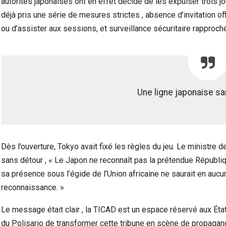
autorités japonaises ont en effet décidé de les expulser trois jo
déjà pris une série de mesures strictes , absence d’invitation offic
ou d’assister aux sessions, et surveillance sécuritaire rapproch
Une ligne japonaise s
Dès l’ouverture, Tokyo avait fixé les règles du jeu. Le ministre 
sans détour , « Le Japon ne reconnaît pas la prétendue République
sa présence sous l’égide de l’Union africaine ne saurait en au
reconnaissance. »
Le message était clair , la TICAD est un espace réservé aux État
du Polisario de transformer cette tribune en scène de propagande