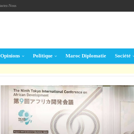
tactez-Nous
Opinions
Politique
Maroc Diplomatie
Société
قال تعالى: « يَا أَيُّهَا الَّذِينَ آمَنُوا إِنْ جَاءَكُمْ فَاسِقٌ بِنَبَإٍ فَتَبَيَّنُوا أَنْ تُصِيبُوا قَوْمًا بِجَهَالَةٍ فَتُصْبِحُوا عَلَى مَا فَعَلْتُمْ نَادِمِينَ »