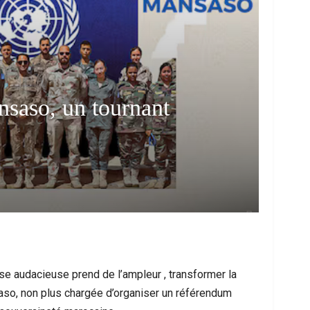
nsaso, un tournant
 Face À Une Nouvelle Vague Migratoire :
Prestations Socia
Entre Urgence Humanitaire,…
L’affair
se audacieuse prend de l’ampleur , transformer la
so, non plus chargée d’organiser un référendum