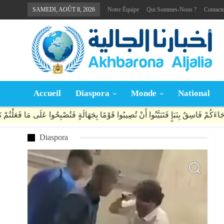
SAMEDI, AOÛT 8, 2026
Notre Équipe
Qui Sommes-Nous ?
Contact
Accueil
Diaspora
Monde
National
Diaspora