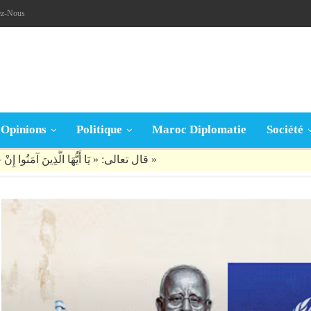
ez-Nous
Opinions
Politique
Maroc Diplomatie
Société
قال تعالى: « يَا أَيُّهَا الَّذِينَ آمَنُوا إِنْ جَاءَكُمْ فَاسِقٌ بِنَبَإٍ فَتَبَيَّنُوا أَنْ تُصِيبُوا قَوْمًا بِجَهَالَةٍ فَتُصْبِحُوا عَلَى مَا فَعَلْتُمْ نَادِمِينَ »