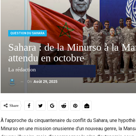
QUESTION DU SAHARA
Sahara : de la Minurso à la Ma
attendu en octobre
La rédaction
On
Août 29, 2025
Ceuta : Les Messages Qui Poussent Au Départ, Le
Ceuta
Miroir D’un Malaise Social Plus…
Share
À l’approche du cinquantenaire du conflit du Sahara, une hypothè
Minurso en une mission onusienne d’un nouveau genre, la Mansa