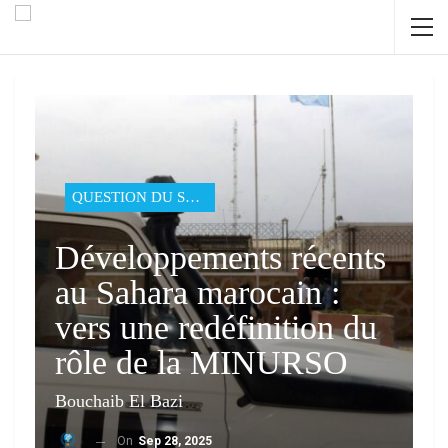
QUESTION DU SAHARA
Développements récents
au Sahara marocain :
vers une redéfinition du
rôle de la MINURSO
Bouchaib El Bazi
On
Sep 28, 2025