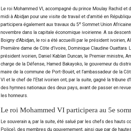
Le roi Mohammed VI, accompagné du prince Moulay Rachid et du
midi à Abidjan pour une visite de travail et d’amitié en Républiq
e
participera également aux travaux du 5
Sommet Union Africaine-
novembre dans la capitale économique ivoirienne. A sa descente 
Boigny d’Abidjan, le roi a été accueilli par le président ivoirie
Première dame de Côte d’Ivoire, Dominique Claudine Ouattara. L
président ivoirien, Daniel Kablan Duncan, le Premier ministre, Am
charge de la Défense, Hamed Bakayoko, le gouverneur du distri
maire de la commune de Port-Bouët, et l’ambassadeur de la Côte
VI et le chef de l’Etat ivoirien ont, par la suite, gagné la tribun
Ceuta Face À La Crise Des Mineurs Migrants :
Violen
des hymnes nationaux des deux pays, avant de passer en revue 
Entre Urgence Humanitaire, Tensions…
les honneurs.
Le roi Mohammed VI participera au 5e so
Le souverain a, par la suite, été salué par les chefs des hau
Police), des membres du gouvernement, ainsi que par de hautes 