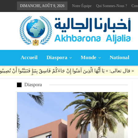
DIMANCHE, AOÛT 9, 2026
Notre Équipe
Qui Sommes-Nous ?
Con
Accueil
Diaspora
Monde
National
Diaspora