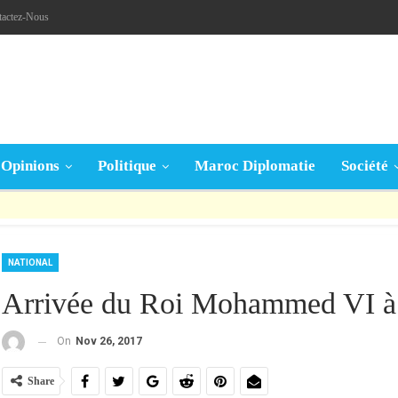
tactez-Nous
Opinions
Politique
Maroc Diplomatie
Société
قال تعالى: « يَا أَيُّهَا الَّذِينَ آمَنُوا إِنْ جَاءَكُمْ فَاسِقٌ بِنَبَإٍ فَتَبَيَّنُوا أَنْ تُصِيبُوا قَوْمًا بِجَهَالَةٍ فَتُصْبِحُوا عَلَى مَا فَعَلْتُمْ نَادِمِينَ »
NATIONAL
Arrivée du Roi Mohammed VI à
On
Nov 26, 2017
Share