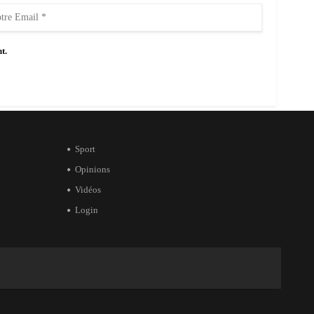
t.
Sport
Opinions
Vidéos
Login