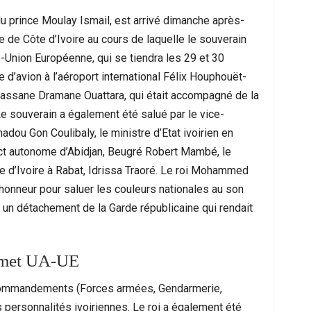
 prince Moulay Ismail, est arrivé dimanche après-
ue de Côte d’Ivoire au cours de laquelle le souverain
Union Européenne, qui se tiendra les 29 et 30
d’avion à l’aéroport international Félix Houphouët-
n, Alassane Dramane Ouattara, qui était accompagné de la
e souverain a également été salué par le vice-
adou Gon Coulibaly, le ministre d’Etat ivoirien en
ct autonome d’Abidjan, Beugré Robert Mambé, le
 d’Ivoire à Rabat, Idrissa Traoré. Le roi Mohammed
e d’honneur pour saluer les couleurs nationales au son
ce Urbaine À Bruxelles : Quand Un Geste
Ceuta : Les Mess
un détachement de la Garde républicaine qui rendait
Anodin Révèle Les Fractures…
Miroir D’
mmet UA-UE
ts commandements (Forces armées, Gendarmerie,
personnalités ivoiriennes. Le roi a également été