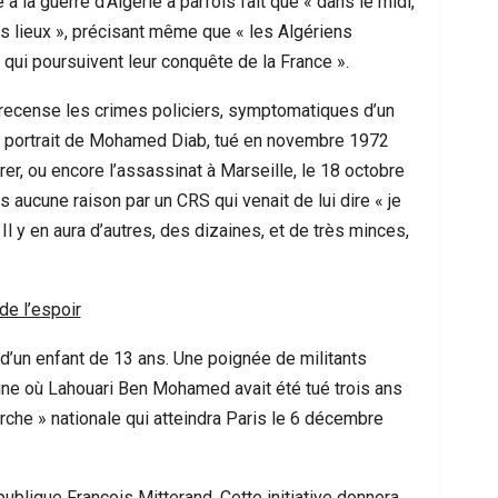
à la guerre d’Algérie a parfois fait que « dans le midi,
res lieux », précisant même que « les Algériens
ui poursuivent leur conquête de la France ».
i recense les crimes policiers, symptomatiques d’un
r le portrait de Mohamed Diab, tué en novembre 1972
 tirer, ou encore l’assassinat à Marseille, le 18 octobre
aucune raison par un CRS qui venait de lui dire « je
. Il y en aura d’autres, des dizaines, et de très minces,
de l’espoir
 d’un enfant de 13 ans. Une poignée de militants
erine où Lahouari Ben Mohamed avait été tué trois ans
arche » nationale qui atteindra Paris le 6 décembre
ublique François Mitterand. Cette initiative donnera