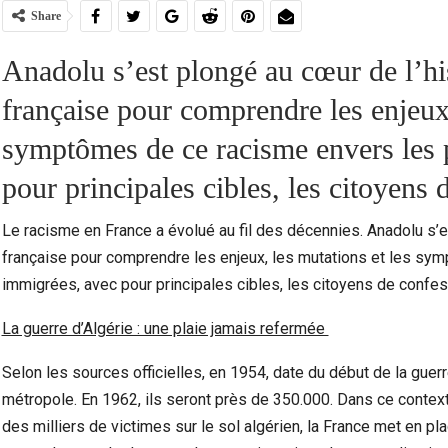
Share
Anadolu s’est plongé au cœur de l’hi
française pour comprendre les enjeux,
symptômes de ce racisme envers les 
pour principales cibles, les citoyen
Le racisme en France a évolué au fil des décennies. Anadolu s’es
française pour comprendre les enjeux, les mutations et les sy
Marocains Du Monde : Le Maroc Investit-Il
Dra
immigrées, avec pour principales cibles, les citoyens de conf
Suffisamment Dans Les Enfants De Sa…
Ac
La guerre d’Algérie : une plaie jamais refermée
Selon les sources officielles, en 1954, date du début de la guer
métropole. En 1962, ils seront près de 350.000. Dans ce contexte 
des milliers de victimes sur le sol algérien, la France met en pla