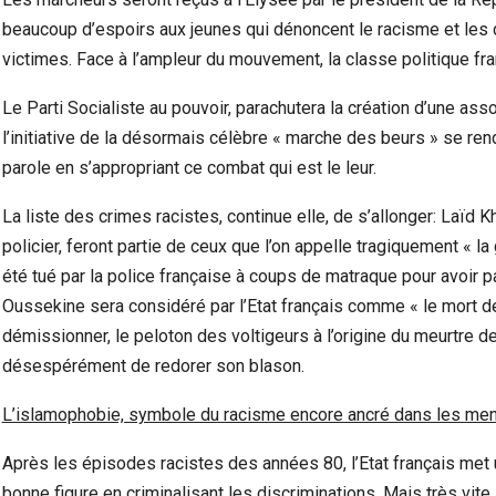
beaucoup d’espoirs aux jeunes qui dénoncent le racisme et les 
victimes. Face à l’ampleur du mouvement, la classe politique fra
Le Parti Socialiste au pouvoir, parachutera la création d’une asso
l’initiative de la désormais célèbre « marche des beurs » se re
parole en s’appropriant ce combat qui est le leur.
La liste des crimes racistes, continue elle, de s’allonger: Laïd K
policier, feront partie de ceux que l’on appelle tragiquement « l
été tué par la police française à coups de matraque pour avoir p
Oussekine sera considéré par l’Etat français comme « le mort de
démissionner, le peloton des voltigeurs à l’origine du meurtre de
désespérément de redorer son blason.
L’islamophobie, symbole du racisme encore ancré dans les men
Après les épisodes racistes des années 80, l’Etat français met un
bonne figure en criminalisant les discriminations. Mais très vit