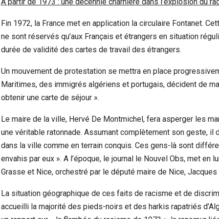
A partir de 1973 : une décennie charnière dans l’explosion du r
Fin 1972, la France met en application la circulaire Fontanet. Cett
ne sont réservés qu’aux Français et étrangers en situation réguliè
durée de validité des cartes de travail des étrangers.
Un mouvement de protestation se mettra en place progressivemen
Maritimes, des immigrés algériens et portugais, décident de manif
obtenir une carte de séjour ».
Le maire de la ville, Hervé De Montmichel, fera asperger les ma
une véritable ratonnade. Assumant complètement son geste, il d
dans la ville comme en terrain conquis. Ces gens-là sont différent
envahis par eux ». A l’époque, le journal le Nouvel Obs, met en l
Grasse et Nice, orchestré par le député maire de Nice, Jacques
La situation géographique de ces faits de racisme et de discrimi
accueilli la majorité des pieds-noirs et des harkis rapatriés d’A