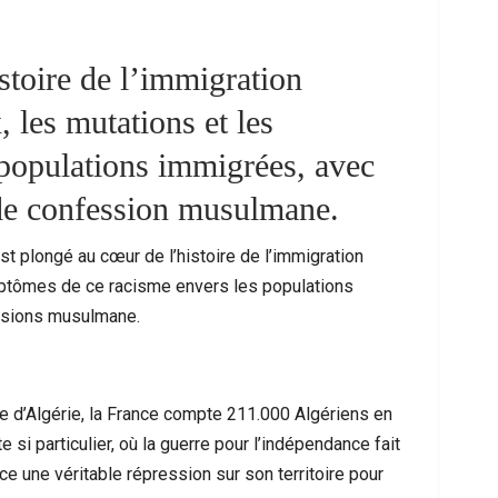
stoire de l’immigration
 les mutations et les
populations immigrées, avec
s de confession musulmane.
t plongé au cœur de l’histoire de l’immigration
mptômes de ce racisme envers les populations
me À Nador : Les Circonstances D’un
Mort D’un Resso
essions musulmane.
cident De Quad Qui Bouleverse La…
Interpel
re d’Algérie, la France compte 211.000 Algériens en
si particulier, où la guerre pour l’indépendance fait
ce une véritable répression sur son territoire pour