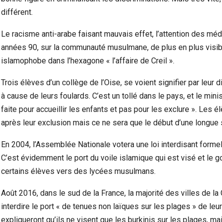
différent.
Le racisme anti-arabe faisant mauvais effet, l’attention des médi
années 90, sur la communauté musulmane, de plus en plus visibl
islamophobe dans l’hexagone « l’affaire de Creil ».
Trois élèves d’un collège de l’Oise, se voient signifier par leur 
à cause de leurs foulards. C’est un tollé dans le pays, et le mini
faite pour accueillir les enfants et pas pour les exclure ». Les 
après leur exclusion mais ce ne sera que le début d’une longue sé
En 2004, l’Assemblée Nationale votera une loi interdisant formel
C’est évidemment le port du voile islamique qui est visé et le g
certains élèves vers des lycées musulmans.
Août 2016, dans le sud de la France, la majorité des villes de l
interdire le port « de tenues non laïques sur les plages » de le
expliqueront qu’ils ne visent que les burkinis sur les plages, m