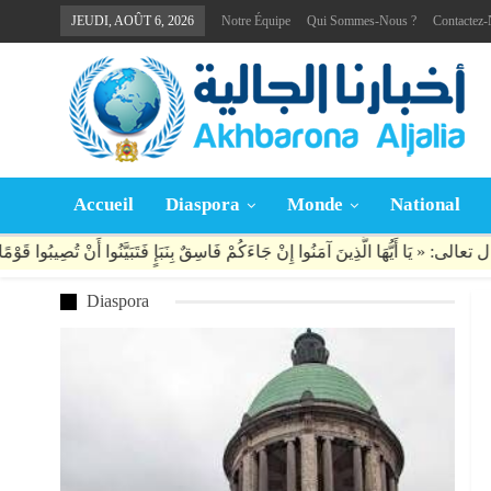
JEUDI, AOÛT 6, 2026
Notre Équipe
Qui Sommes-Nous ?
Contactez
Accueil
Diaspora
Monde
National
Diaspora