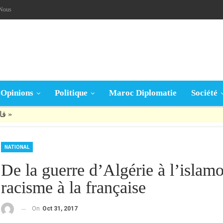
-Nous
Opinions
Politique
Maroc Diplomatie
Société
قال تعالى: « يَا أَيُّهَا الَّذِينَ آمَنُوا إِنْ جَاءَكُمْ فَاسِقٌ بِنَبَإٍ فَتَبَيَّنُوا أَنْ تُصِيبُوا قَوْمًا بِجَهَالَةٍ فَتُصْبِحُوا عَلَى مَا فَعَلْتُمْ نَادِمِينَ »
NATIONAL
De la guerre d’Algérie à l’islamo
racisme à la française
On
Oct 31, 2017