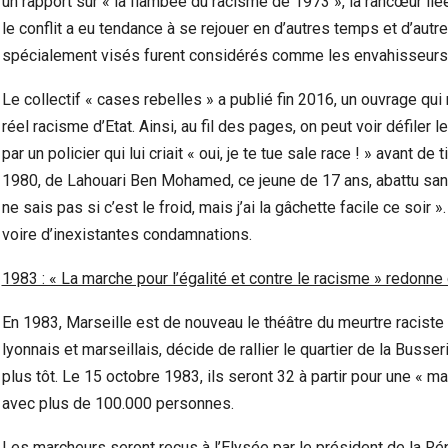
un rapport sur « la flambée du racisme de 1973 », la rancœur liée 
le conflit a eu tendance à se rejouer en d’autres temps et d’aut
spécialement visés furent considérés comme les envahisseurs q
Le collectif « cases rebelles » a publié fin 2016, un ouvrage qu
réel racisme d’Etat. Ainsi, au fil des pages, on peut voir défile
par un policier qui lui criait « oui, je te tue sale race ! » avant de
1980, de Lahouari Ben Mohamed, ce jeune de 17 ans, abattu sans 
ne sais pas si c’est le froid, mais j’ai la gâchette facile ce soir »
voire d’inexistantes condamnations.
1983 : « La marche pour l’égalité et contre le racisme » redonne 
En 1983, Marseille est de nouveau le théâtre du meurtre raciste
lyonnais et marseillais, décide de rallier le quartier de la Buss
plus tôt. Le 15 octobre 1983, ils seront 32 à partir pour une « m
avec plus de 100.000 personnes.
Les marcheurs seront reçus à l’Elysée par le président de la Rép