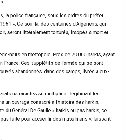
s.
s, la police française, sous les ordres du préfet
61 ». Ce soir-là, des centaines d’Algériens, qui
ir, seront littéralement torturés, frappés à mort et
 pieds-noirs en métropole. Près de 70.000 harkis, ayant
en France. Ces supplétifs de l’armée qui se sont
etrouvés abandonnés, dans des camps, livrés à eux-
ations racistes se multiplient, légitimant les
ns un ouvrage consacré à l’histoire des harkis,
nte du Général De Gaulle « harkis ou pas harkis, ce
 pas faite pour accueillir des musulmans », laissant