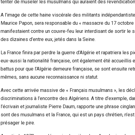
tenter de museler les musulmans qui auraient des revendication
A l’image de cette haine viscérale des militants indépendantiste
Maurice Papon, sera responsable du « massacre du 17 octobre 19
manifestaient contre un couvre-feu leur interdisant de sortir le so
des dizaines d’entre eux, jetés dans la Seine.
La France finira par perdre la guerre d’Algérie et rapatriera les
eux-aussi la nationalité française, ont également été accueillis 
battus pour que l’Algérie demeure française, se sont ensuite r
mêmes, sans aucune reconnaissance ni statut.
Avec cette arrivée massive de « Français musulmans », les déclar
discriminations à l’encontre des Algériens. A titre d’exemple, da
l’écrivain et journaliste Pierre Daum, rapporte une phrase cingla
sont des musulmans et la France, qui est un pays chrétien, n’est
présager le pire.