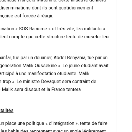
discriminations dont ils sont quotidiennement
nçaise est forcée à réagir.
ciation « SOS Racisme » et très vite, les militants à
ndent compte que cette structure tente de museler leur
hanfar, tué par un douanier, Abdel Benyahia, tué par un
a génération Malik Oussekine ». Le jeune étudiant avait
articipé à une manifestation étudiante. Malik
 trop ». Le ministre Devaquet sera contraint de
 Malik sera dissout et la France tentera
talités
 place une politique « d’intégration », tente de faire
e, les habitudes reprennent avec un angle légèrement