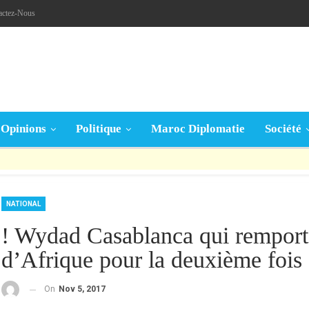
actez-Nous
Opinions
Politique
Maroc Diplomatie
Société
قال تعالى: « يَا أَيُّهَا الَّذِينَ آمَنُوا إِنْ جَاءَكُمْ فَاسِقٌ بِنَبَإٍ فَتَبَيَّنُوا أَنْ تُصِيبُوا قَوْمًا بِجَهَالَةٍ فَتُصْبِحُوا عَلَى مَا فَعَلْتُمْ نَادِمِينَ »
NATIONAL
! Wydad Casablanca qui remport
d’Afrique pour la deuxième fois 
On
Nov 5, 2017