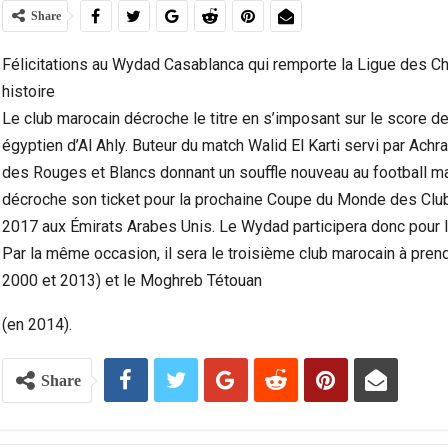
Share
Félicitations au Wydad Casablanca qui remporte la Ligue des C
histoire
Le club marocain décroche le titre en s’imposant sur le score 
égyptien d’Al Ahly. Buteur du match Walid El Karti servi par Achra
des Rouges et Blancs donnant un souffle nouveau a
u football m
décroche son ticket pour la prochaine Coupe du Monde des Club
2017 aux Émirats Arabes Unis. Le Wydad participera donc pour la
Par la même occasion, il sera le troisième club marocain à prend
2000 et 2013) et le Moghreb Tétouan
Violence Urbaine À Bruxelles : Quand Un Geste
Ceuta :
Anodin Révèle Les Fractures…
(en 2014).
Share