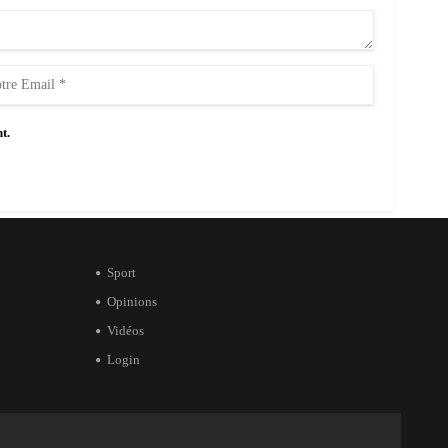
t.
Sport
Opinions
Vidéos
Login