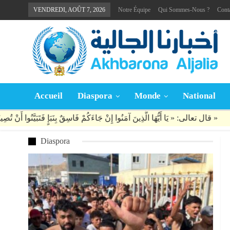
VENDREDI, AOÛT 7, 2026
Notre Équipe
Qui Sommes-Nous ?
Cont
Accueil
Diaspora
Monde
National
Diaspora