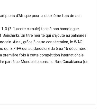
hampions d’Afrique pour la deuxième fois de son
de 1-0 (2-1 score cumulé) face à son homologue
f Bencharki. Un titre mérité qui s’ajoute au palmarès
arocain. Ainsi, grâce à cette consécration, le WAC
s de la FIFA qui se déroulera du 6 au 16 décembre
 première fois à cette compétition internationale.
re part à ce Mondialito après le Raja Casablanca (en
 Les Messages Qui Poussent Au Départ, Le
Ceuta Face À Un
Miroir D’un Malaise Social Plus…
Entre U