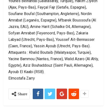
Younes Belhanda (Galatasaray, Turquie), Hakim Ziyech
(Ajax, Pays-Bas), Fayçal Fajr (Getafe, Espagne),
Soufiane Boufal (Southampton, Angleterre), Nordin
Amrabat (Leganés, Espagne), M’barek Boussoufa (Al
Jazira, EAU), Amine Harit (Schalke 04, Allemagne),
Sofyan Amrabat (Feyenoord, Pays-Bas), Zakaria
Labyad (Utrecht, Pays-Bas), Youssef Aït-Bennasser
(Caen, France), Yassin Ayoub (Utrecht, Pays-Bas).
Attaquants : Khalid Boutaïb (Malatyaspor, Turquie),
Yacine Bammou (Nantes, France), Walid Azaro (Al Ahly,
Egypte), Aziz Bouhaddouz (Saint Pauli, Allemagne),
Ayoub El Kaabi (RSB).
Elmostafa Zarry
Share