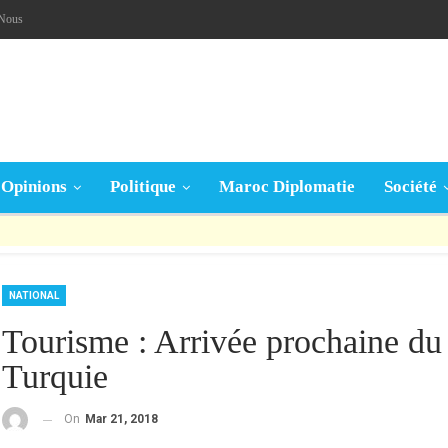
-Nous
Opinions
Politique
Maroc Diplomatie
Société
قال تعالى: « يَا أَيُّهَا الَّذِينَ آمَنُوا إِنْ جَاءَكُمْ فَاسِقٌ بِنَبَإٍ فَتَبَيَّنُوا أَنْ تُصِيبُوا قَوْمًا بِجَهَالَةٍ فَتُصْبِحُوا عَلَى مَا فَعَلْتُمْ نَادِمِينَ »
NATIONAL
Tourisme : Arrivée prochaine du s
Turquie
On
Mar 21, 2018