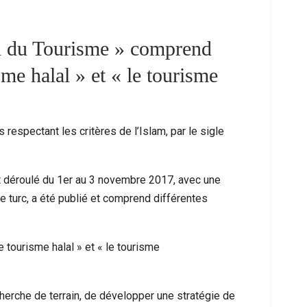
il du Tourisme » comprend
sme halal » et « le tourisme
 respectant les critères de l’Islam, par le sigle
ait déroulé du 1er au 3 novembre 2017, avec une
me À Nador : Les Circonstances D’un
Mort D’un Resso
e turc, a été publié et comprend différentes
cident De Quad Qui Bouleverse La…
Interpel
tourisme halal » et « le tourisme
cherche de terrain, de développer une stratégie de