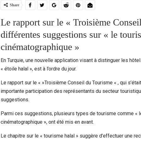
Share
Le rapport sur le « Troisième Conse
différentes suggestions sur « le touri
cinématographique »
En Turquie, une nouvelle application visant à distinguer les hôtels
« étoile halal », est à l’ordre du jour.
Le rapport sur le « »Troisième Conseil du Tourisme « , qui s’ét
Marocains Du Monde : Le Maroc Investit-Il
Dra
importante participation des représentants du secteur touristiqu
Suffisamment Dans Les Enfants De Sa…
Ac
suggestions.
Parmi ces suggestions, plusieurs types de tourisme comme « le 
cinématographique », ont été mis en avant.
Le chapitre sur le « tourisme halal » suggère d’effectuer une re