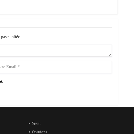
a pas publiée.
t.
Sport
Opinions