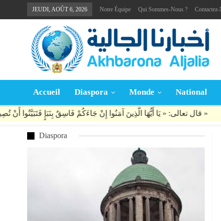
JEUDI, AOÛT 6, 2026
Notre Équipe
Qui Sommes-Nous ?
Contactez
Accueil
Diaspora
Monde
National
Diaspora