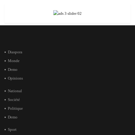
Diaspora
Monde
Demo
Opinions
National
Société
Politique
Demo
Sport